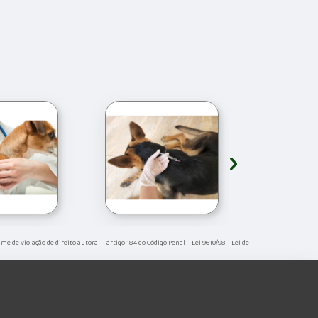
›
rime de violação de direito autoral – artigo 184 do Código Penal –
Lei 9610/98 - Lei de