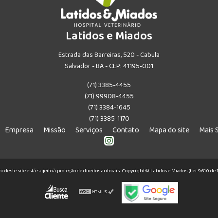
Latidos e Miados
Estrada das Barreiras, 520 - Cabula
Salvador - BA - CEP: 41195-001
(71) 3385-4455
(71) 99908-4455
(71) 3384-1645
(71) 3385-1170
Empresa
Missão
Serviços
Contato
Mapa do site
Mais 
or deste site está sujeito à proteção de direitos autorais. Copyright© Latidos e Miados (Lei 9610 d