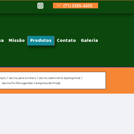
(71) 3385-4455
sa
Missão
Produtos
Contato
Galeria
viços
vacina para animais
vacina veterinária leptospirose
vacina fiv felv agendar Campinas de Pirajá