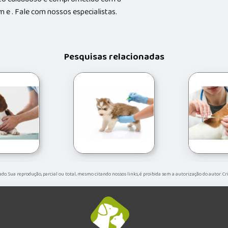
e . Fale com nossos especialistas.
Pesquisas relacionadas
vado. Sua reprodução, parcial ou total, mesmo citando nossos links, é proibida sem a autorização do autor. C