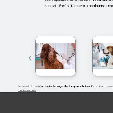
sua satisfação. Também trabalhamos com 
‹
O conteúdo do texto "
Vacina Fiv Felv Agendar Campinas de Pirajá
" é de direito reser
direitos autorais
.