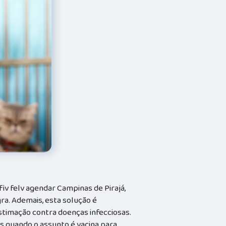
iv felv agendar Campinas de Pirajá,
a. Ademais, esta solução é
stimação contra doenças infecciosas.
ts quando o assunto é vacina para