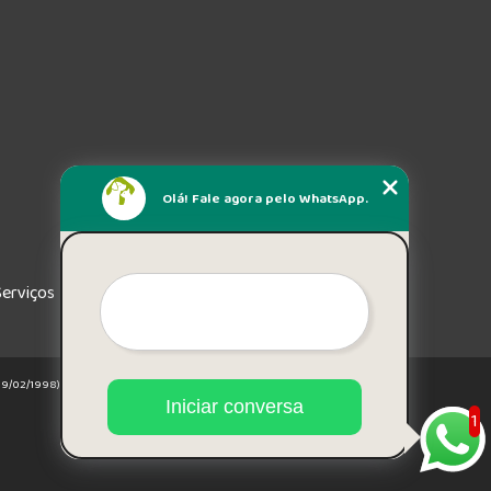
Olá! Fale agora pelo WhatsApp.
Serviços
e 19/02/1998)
Iniciar conversa
1