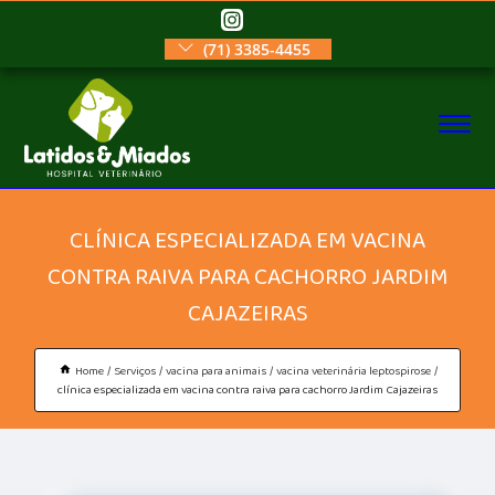
(71) 3385-4455
CLÍNICA ESPECIALIZADA EM VACINA
CONTRA RAIVA PARA CACHORRO JARDIM
CAJAZEIRAS
Home
Serviços
vacina para animais
vacina veterinária leptospirose
clínica especializada em vacina contra raiva para cachorro Jardim Cajazeiras