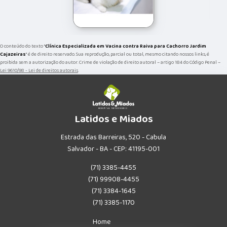
O conteúdo do texto "
Clínica Especializada em Vacina contra Raiva para Cachorro Jardim
Cajazeiras
" é de direito reservado. Sua reprodução, parcial ou total, mesmo citando nossos links, é
proibida sem a autorização do autor. Crime de violação de direito autoral – artigo 184 do Código Penal –
Lei 9610/98 - Lei de direitos autorais
.
Latidos e Miados
Estrada das Barreiras, 520 - Cabula
Salvador - BA - CEP: 41195-001
(71) 3385-4455
(71) 99908-4455
(71) 3384-1645
(71) 3385-1170
Home