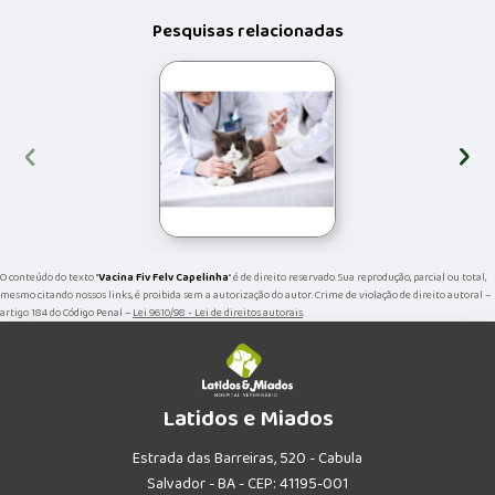
Pesquisas relacionadas
‹
›
O conteúdo do texto "
Vacina Fiv Felv Capelinha
" é de direito reservado. Sua reprodução, parcial ou total,
mesmo citando nossos links, é proibida sem a autorização do autor. Crime de violação de direito autoral –
artigo 184 do Código Penal –
Lei 9610/98 - Lei de direitos autorais
.
Latidos e Miados
Estrada das Barreiras, 520 - Cabula
Salvador - BA - CEP: 41195-001