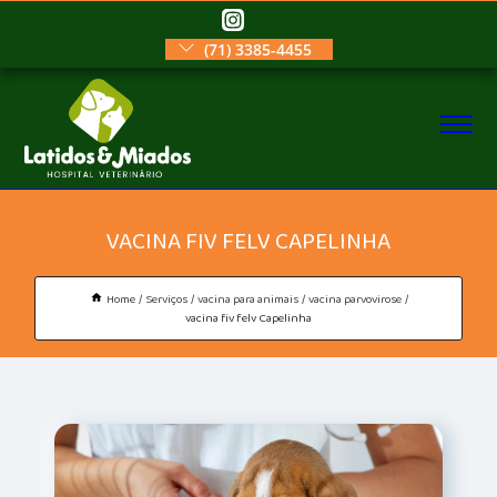
(71) 3385-4455
VACINA FIV FELV CAPELINHA
Home
Serviços
vacina para animais
vacina parvovirose
vacina fiv felv Capelinha