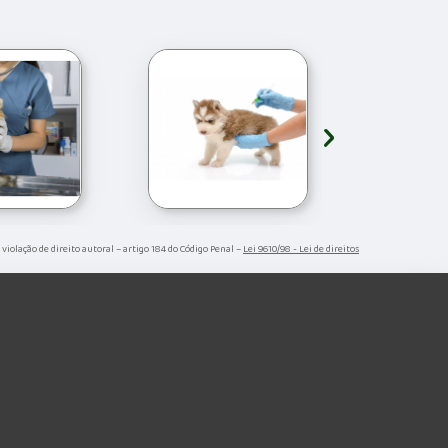
›
 violação de direito autoral – artigo 184 do Código Penal –
Lei 9610/98 - Lei de direitos