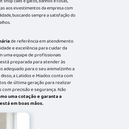
et shop cães e gatos, banhos e tosas,
aças aos investimentos da empresa com
alidade, buscando sempre a satisfação do
alhos.
nária
de referência em atendimento
idade e excelência para cuidar da
m uma equipe de profissionais
a está preparada para atender às
o adequado para o seu animalzinho a
 disso, a Latidos e Miados conta com
s de última geração para realizar
 com precisão e segurança. Não
smo uma cotação e garanta a
t está em boas mãos.