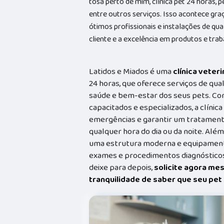
tosa perto de mim, clínica pet 24 horas, p
entre outros serviços. Isso acontece gr
ótimos profissionais e instalações de qu
cliente e a excelência em produtos e trab
Latidos e Miados é uma
clínica veteri
24 horas, que oferece serviços de qual
saúde e bem-estar dos seus pets. Co
capacitados e especializados, a clínic
emergências e garantir um tratament
qualquer hora do dia ou da noite. Além
uma estrutura moderna e equipamento
exames e procedimentos diagnósticos
deixe para depois,
solicite agora me
tranquilidade de saber que seu pe