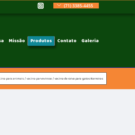
(71) 3385-4455
sa
Missão
Produtos
Contato
Galeria
cina para animais
vacina parvovirose
vacina de raiva para gatos Barreiras