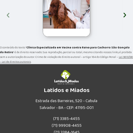
‹
›
O conteúdo do texto "
Clínica Especializada em Vacina contra Raiva para Cachorro São Gonçalo
do Retiro
" é de direito reservado. Sua reprodução, parcial ou total, mesmo citando nossos links, é proibida
sem a autorização do autor. Crime de violação de direito autoral – artigo 184 do Código Penal –
Lei 9610/98
- Lei de direitos autorais
.
Latidos e Miados
Estrada das Barreiras, 520 - Cabula
Salvador - BA - CEP: 41195-001
(71) 3385-4455
(71) 99908-4455
(71) 3384-1645