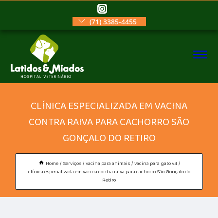
(71) 3385-4455
CLÍNICA ESPECIALIZADA EM VACINA
CONTRA RAIVA PARA CACHORRO SÃO
GONÇALO DO RETIRO
Home
Serviços
vacina para animais
vacina para gato v4
clínica especializada em vacina contra raiva para cachorro São Gonçalo do
Retiro