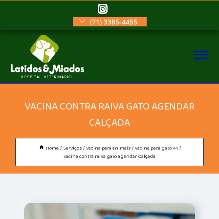
(71) 3385-4455
VACINA CONTRA RAIVA GATO AGENDAR
CALÇADA
Home
Serviços
vacina para animais
vacina para gato v4
vacina contra raiva gato agendar Calçada