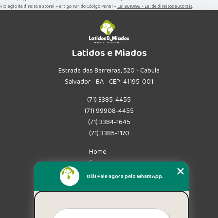
violação de direito autoral – artigo 184 do Código Penal –
Lei 9610/98 - Lei de direitos autorais
.
Latidos e Miados
Estrada das Barreiras, 520 - Cabula
Salvador - BA - CEP: 41195-001
(71) 3385-4455
(71) 99908-4455
(71) 3384-1645
(71) 3385-1170
Home
Empresa
Missão
Olá! Fale agora pelo WhatsApp.
Serviços
Contato
Mapa do site