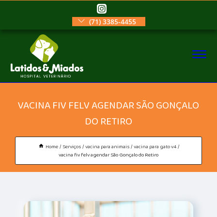
(71) 3385-4455
VACINA FIV FELV AGENDAR SÃO GONÇALO
DO RETIRO
Home
Serviços
vacina para animais
vacina para gato v4
vacina fiv felv agendar São Gonçalo do Retiro