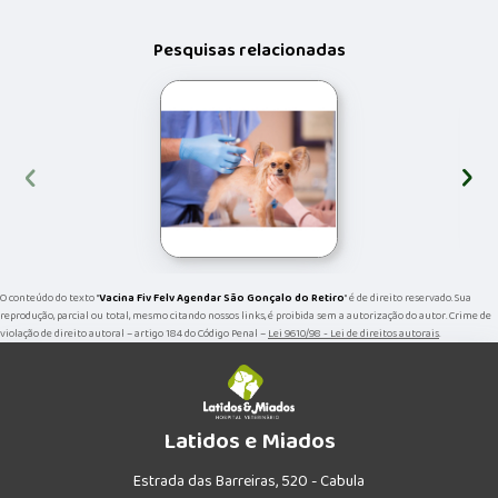
Pesquisas relacionadas
‹
›
O conteúdo do texto "
Vacina Fiv Felv Agendar São Gonçalo do Retiro
" é de direito reservado. Sua
reprodução, parcial ou total, mesmo citando nossos links, é proibida sem a autorização do autor. Crime de
violação de direito autoral – artigo 184 do Código Penal –
Lei 9610/98 - Lei de direitos autorais
.
Latidos e Miados
Estrada das Barreiras, 520 - Cabula