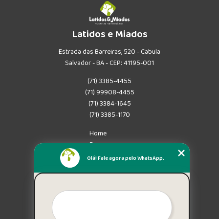
Latidos e Miados
Estrada das Barreiras, 520 - Cabula
Salvador - BA - CEP: 41195-001
(71) 3385-4455
(71) 99908-4455
(71) 3384-1645
(71) 3385-1170
Home
Empresa
Missão
Olá! Fale agora pelo WhatsApp.
Serviços
Contato
Mapa do site
Mais Serviços