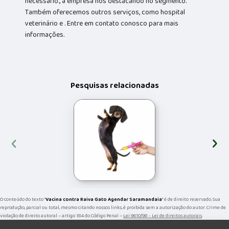
necessário., a empresa nos destacando no segmento.
Também oferecemos outros serviços, como hospital
veterinário e . Entre em contato conosco para mais
informações.
Pesquisas relacionadas
‹
›
O conteúdo do texto "
Vacina contra Raiva Gato Agendar Saramandaia
" é de direito reservado. Sua
reprodução, parcial ou total, mesmo citando nossos links, é proibida sem a autorização do autor. Crime de
violação de direito autoral – artigo 184 do Código Penal –
Lei 9610/98 - Lei de direitos autorais
.