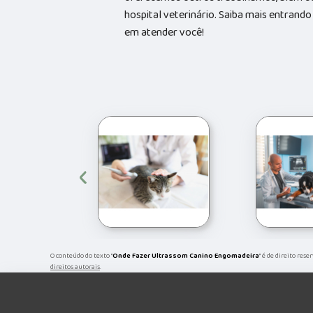
hospital veterinário. Saiba mais entran
em atender você!
‹
O conteúdo do texto "
Onde Fazer Ultrassom Canino Engomadeira
" é de direito res
direitos autorais
.