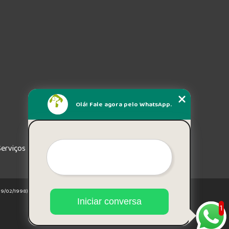
Olá! Fale agora pelo WhatsApp.
Serviços
e 19/02/1998)
Iniciar conversa
1