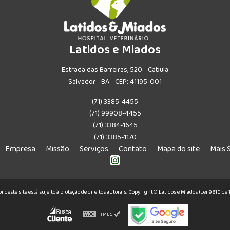
Latidos e Miados
Estrada das Barreiras, 520 - Cabula
Salvador - BA - CEP: 41195-001
(71) 3385-4455
(71) 99908-4455
(71) 3384-1645
(71) 3385-1170
Empresa
Missão
Serviços
Contato
Mapa do site
Mais 
or deste site está sujeito à proteção de direitos autorais. Copyright© Latidos e Miados (Lei 9610 d