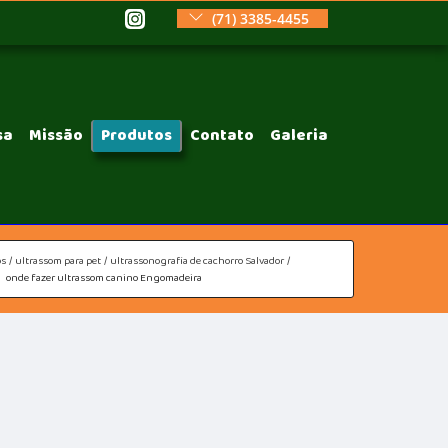
(71) 3385-4455
sa
Missão
Produtos
Contato
Galeria
os
ultrassom para pet
ultrassonografia de cachorro Salvador
onde fazer ultrassom canino Engomadeira