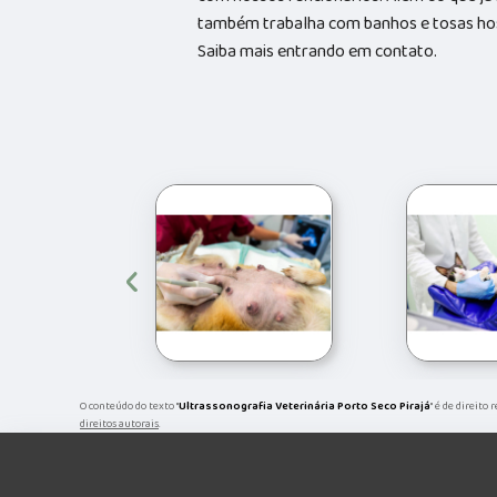
também trabalha com banhos e tosas hosp
Saiba mais entrando em contato.
‹
O conteúdo do texto "
Ultrassonografia Veterinária Porto Seco Pirajá
" é de direito
direitos autorais
.