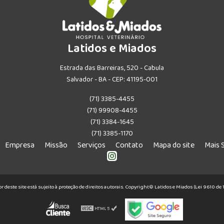
Latidos e Miados
Estrada das Barreiras, 520 - Cabula
Salvador - BA - CEP: 41195-001
(71) 3385-4455
(71) 99908-4455
(71) 3384-1645
(71) 3385-1170
Empresa
Missão
Serviços
Contato
Mapa do site
Mais 
or deste site está sujeito à proteção de direitos autorais. Copyright© Latidos e Miados (Lei 9610 d