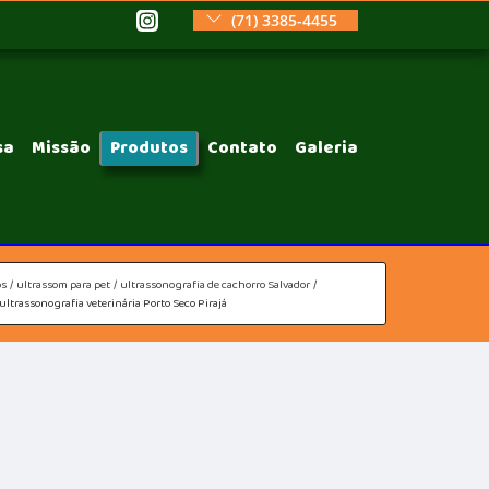
(71) 3385-4455
sa
Missão
Produtos
Contato
Galeria
os
ultrassom para pet
ultrassonografia de cachorro Salvador
ultrassonografia veterinária Porto Seco Pirajá