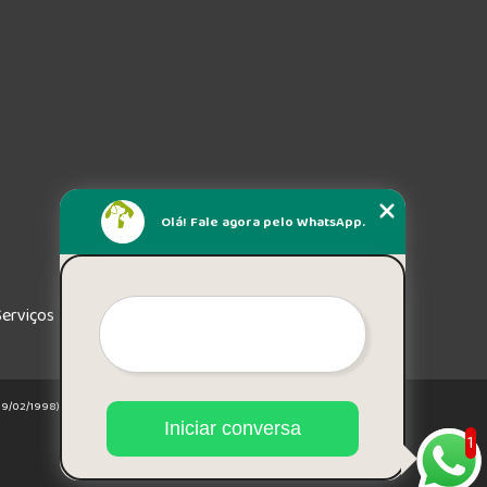
Olá! Fale agora pelo WhatsApp.
Serviços
e 19/02/1998)
Iniciar conversa
1