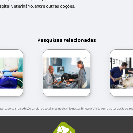
ital veterinário, entre outras opções.
Pesquisas relacionadas
 reservado. Sua reprodução, parcial ou total, mesmo citando nossos links, é proibida sem a autorização do aut