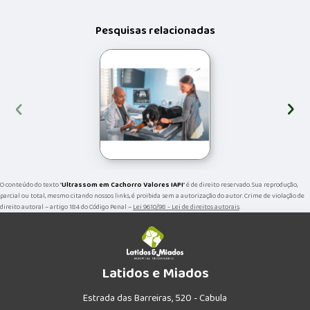
Pesquisas relacionadas
‹
›
O conteúdo do texto "
Ultrassom em Cachorro Valores IAPI
" é de direito reservado. Sua reprodução,
parcial ou total, mesmo citando nossos links, é proibida sem a autorização do autor. Crime de violação de
direito autoral – artigo 184 do Código Penal –
Lei 9610/98 - Lei de direitos autorais
.
Latidos e Miados
Estrada das Barreiras, 520 - Cabula