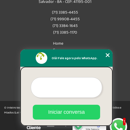
Salvador - BA - CEP: 41195-001
(71) 3385-4455
(71) 99908-4455
(71) 3384-1645
(71) 3385-1170
Home
Empresa
Missão
Olá! Fale agora pelo WhatsApp.
Serviços
Contato
Mapa do site
Mais Serviços
O inteiro teor deste site está sujeito à proteção de direitos autorais. Copyright© Latidos e
Iniciar conversa
Miados (Lei 9610 de 19/02/1998)
1