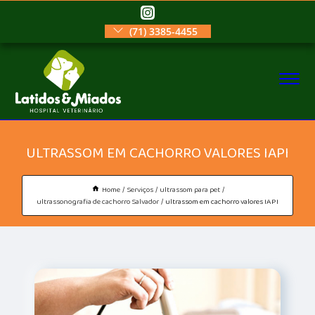
(71) 3385-4455
ULTRASSOM EM CACHORRO VALORES IAPI
Home
Serviços
ultrassom para pet
ultrassonografia de cachorro Salvador
ultrassom em cachorro valores IAPI