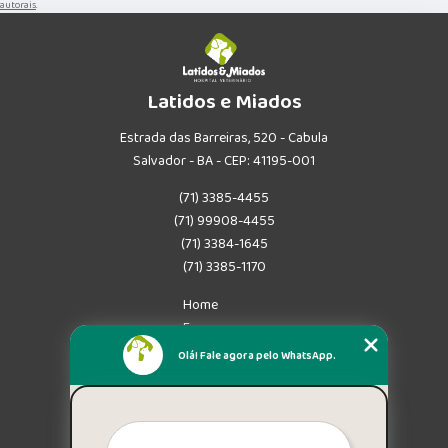
autorais
.
Latidos e Miados
Estrada das Barreiras, 520 - Cabula
Salvador - BA - CEP: 41195-001
(71) 3385-4455
(71) 99908-4455
(71) 3384-1645
(71) 3385-1170
Home
Empresa
Missão
Olá! Fale agora pelo WhatsApp.
Serviços
Contato
Mapa do site
Mais Serviços