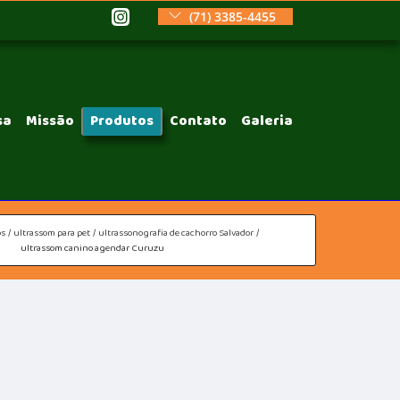
(71) 3385-4455
sa
Missão
Produtos
Contato
Galeria
os
ultrassom para pet
ultrassonografia de cachorro Salvador
ultrassom canino agendar Curuzu