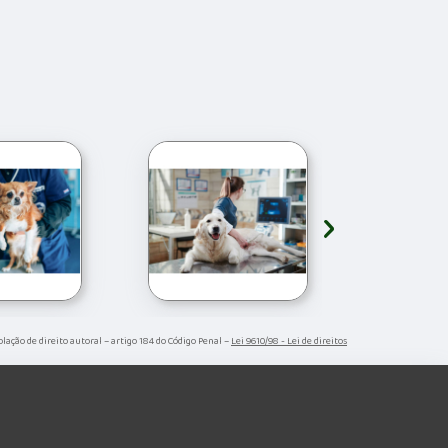
›
olação de direito autoral – artigo 184 do Código Penal –
Lei 9610/98 - Lei de direitos