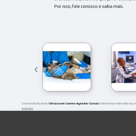
Por isso, fale conosco e saiba mais.
‹
O conteúdo do texto "
Ultrassom Canino Agendar Curuzu
" é de direito reservado. Sua
autorais
.