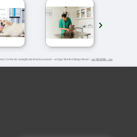
›
utor. Crime de violação de direito autoral – artigo 184 do Código Penal –
Lei 9610/98 - Lei