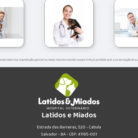
o reservado. Sua reprodução, parcial ou total, mesmo citando nossos links, é proibida sem a autorização do a
Latidos e Miados
Estrada das Barreiras, 520 - Cabula
Salvador - BA - CEP: 41195-001