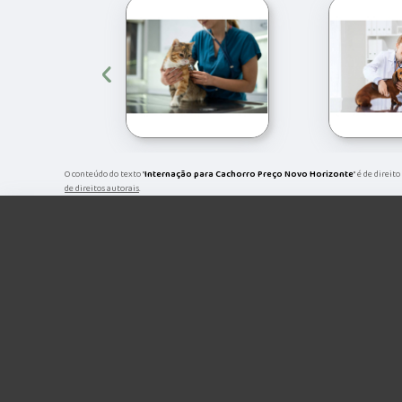
‹
O conteúdo do texto "
Internação para Cachorro Preço Novo Horizonte
" é de direit
de direitos autorais
.