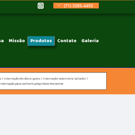
(71) 3385-4455
sa
Missão
Produtos
Contato
Galeria
s
internação de cães e gatos
internação veterinária Salvador
internação para cachorro preço Novo Horizonte