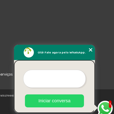
Olá! Fale agora pelo WhatsApp.
Serviços
e 19/02/1998)
Iniciar conversa
1