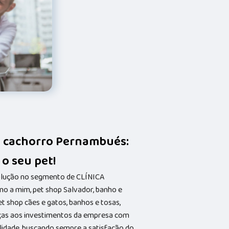
a cachorro Pernambués:
 o seu pet!
solução no segmento de CLÍNICA
o a mim, pet shop Salvador, banho e
et shop cães e gatos, banhos e tosas,
aças aos investimentos da empresa com
alidade, buscando sempre a satisfação do