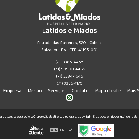
Latidos e Miados
Estrada das Barreiras, 520 - Cabula
Salvador - BA - CEP: 41195-001
(71) 3385-4455
(71) 99908-4455
(71) 3384-1645
(71) 3385-1170
Empresa
Missão
Serviços
Contato
Mapa do site
Mais 
or deste site está sujeito à proteção de direitos autorais. Copyright© Latidos e Miados (Lei 9610 d