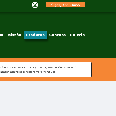
(71) 3385-4455
sa
Missão
Produtos
Contato
Galeria
s
internação de cães e gatos
internação veterinária Salvador
gendar internação para cachorro Pernambués