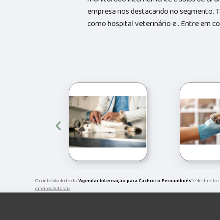
empresa nos destacando no segmento. 
como hospital veterinário e . Entre em 
‹
O conteúdo do texto "
Agendar Internação para Cachorro Pernambués
" é de direito
direitos autorais
.