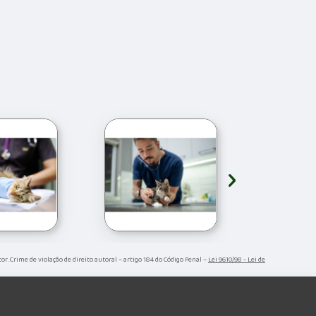
›
tor. Crime de violação de direito autoral – artigo 184 do Código Penal –
Lei 9610/98 - Lei de