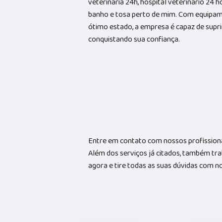
veterinária 24h, hospital veterinário 24 
banho e tosa perto de mim. Com equipam
ótimo estado, a empresa é capaz de suprir
conquistando sua confiança.
Entre em contato com nossos profissiona
Além dos serviços já citados, também tr
agora e tire todas as suas dúvidas com n