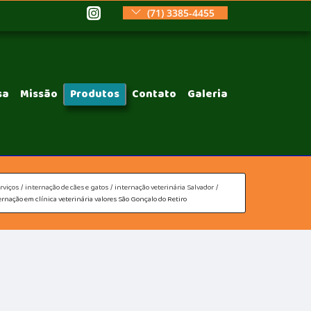
(71) 3385-4455
sa
Missão
Produtos
Contato
Galeria
rviços
internação de cães e gatos
internação veterinária Salvador
ernação em clínica veterinária valores São Gonçalo do Retiro