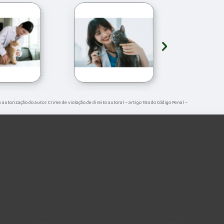
›
 a autorização do autor. Crime de violação de direito autoral – artigo 184 do Código Penal –