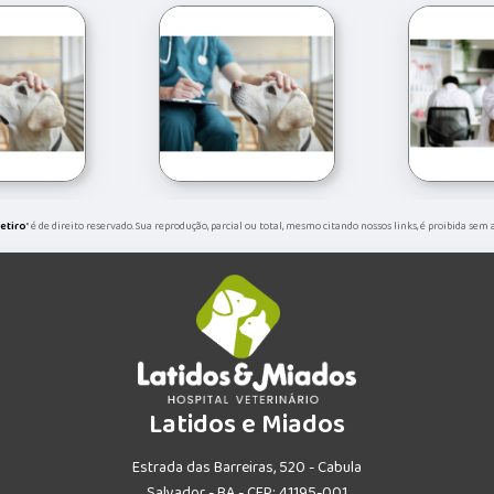
etiro
" é de direito reservado. Sua reprodução, parcial ou total, mesmo citando nossos links, é proibida sem
Latidos e Miados
Estrada das Barreiras, 520 - Cabula
Salvador - BA - CEP: 41195-001