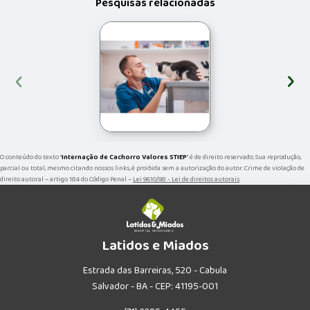
Pesquisas relacionadas
‹
›
O conteúdo do texto "
Internação de Cachorro Valores STIEP
" é de direito reservado. Sua reprodução,
parcial ou total, mesmo citando nossos links, é proibida sem a autorização do autor. Crime de violação de
direito autoral – artigo 184 do Código Penal –
Lei 9610/98 - Lei de direitos autorais
.
Latidos e Miados
Estrada das Barreiras, 520 - Cabula
Salvador - BA - CEP: 41195-001