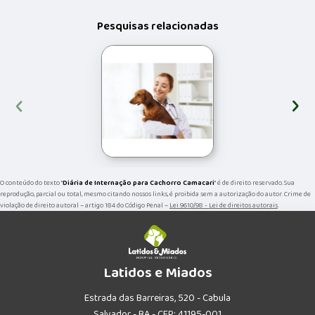
Pesquisas relacionadas
‹
›
O conteúdo do texto "
Diária de Internação para Cachorro Camacari
" é de direito reservado. Sua
reprodução, parcial ou total, mesmo citando nossos links, é proibida sem a autorização do autor. Crime de
violação de direito autoral – artigo 184 do Código Penal –
Lei 9610/98 - Lei de direitos autorais
.
Latidos e Miados
Estrada das Barreiras, 520 - Cabula
Salvador - BA - CEP: 41195-001