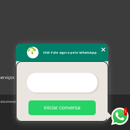
Olá! Fale agora pelo WhatsApp.
Serviços
e 19/02/1998)
Iniciar conversa
1