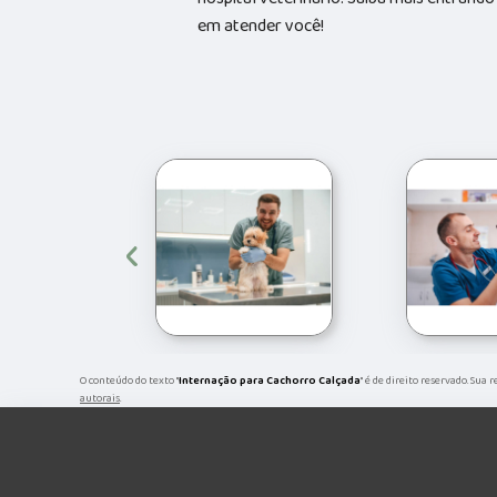
em atender você!
‹
O conteúdo do texto "
Internação para Cachorro Calçada
" é de direito reservado. Sua
autorais
.