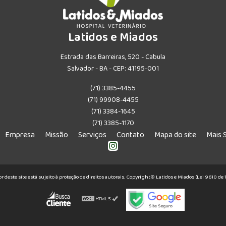
Latidos e Miados
Estrada das Barreiras, 520 - Cabula
Salvador - BA - CEP: 41195-001
(71) 3385-4455
(71) 99908-4455
(71) 3384-1645
(71) 3385-1170
Empresa
Missão
Serviços
Contato
Mapa do site
Mais 
or deste site está sujeito à proteção de direitos autorais. Copyright© Latidos e Miados (Lei 9610 d