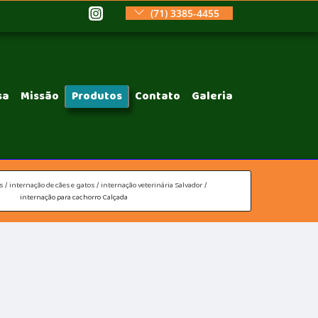
(71) 3385-4455
sa
Missão
Produtos
Contato
Galeria
s
internação de cães e gatos
internação veterinária Salvador
internação para cachorro Calçada