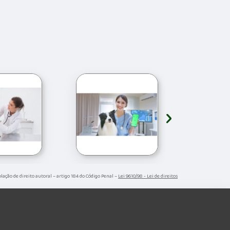
›
olação de direito autoral – artigo 184 do Código Penal –
Lei 9610/98 - Lei de direitos