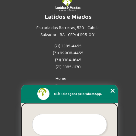
Latidos e Miados
Estrada das Barreiras, 520 - Cabula
Salvador - BA - CEP: 41195-001
(71) 3385-4455
(71) 99908-4455
(71) 3384-1645
(71) 3385-1170
Home
Empresa
Missão
Olá! Fale agora pelo WhatsApp.
Serviços
Contato
Mapa do site
Mais Serviços