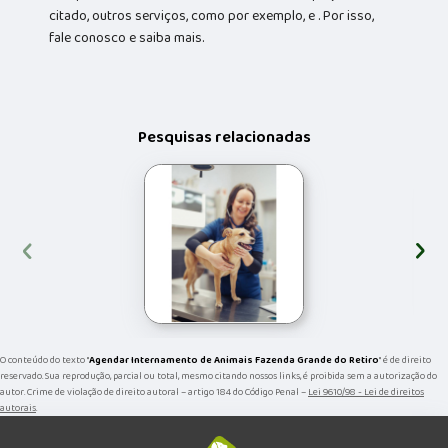
citado, outros serviços, como por exemplo, e . Por isso,
fale conosco e saiba mais.
Pesquisas relacionadas
‹
›
O conteúdo do texto "
Agendar Internamento de Animais Fazenda Grande do Retiro
" é de direito
reservado. Sua reprodução, parcial ou total, mesmo citando nossos links, é proibida sem a autorização do
autor. Crime de violação de direito autoral – artigo 184 do Código Penal –
Lei 9610/98 - Lei de direitos
autorais
.