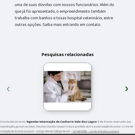
uma de suas dúvidas com nossos funcionários. Além do
que já foi apresentado, o empreendimento também
trabalha com banhos e tosas hospital veterinário, entre
outras opções. Saiba mais entrando em contato.
Pesquisas relacionadas
‹
›
O conteúdo do texto "
Agendar Internação de Cachorro Vale dos Lagos
" é de direito reservado. Sua
reprodução, parcial ou total, mesmo citando nossos links, é proibida sem a autorização do autor. Crime de
violação de direito autoral – artigo 184 do Código Penal –
Lei 9610/98 - Lei de direitos autorais
.