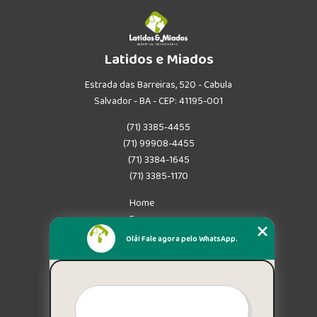
Latidos e Miados
Estrada das Barreiras, 520 - Cabula
Salvador - BA - CEP: 41195-001
(71) 3385-4455
(71) 99908-4455
(71) 3384-1645
(71) 3385-1170
Home
Empresa
Missão
Olá! Fale agora pelo WhatsApp.
Serviços
Contato
Mapa do site
Mais Serviços