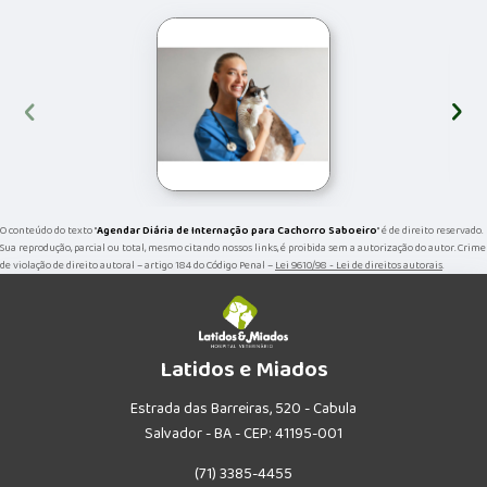
‹
›
O conteúdo do texto "
Agendar Diária de Internação para Cachorro Saboeiro
" é de direito reservado.
Sua reprodução, parcial ou total, mesmo citando nossos links, é proibida sem a autorização do autor. Crime
de violação de direito autoral – artigo 184 do Código Penal –
Lei 9610/98 - Lei de direitos autorais
.
Latidos e Miados
Estrada das Barreiras, 520 - Cabula
Salvador - BA - CEP: 41195-001
(71) 3385-4455