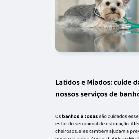
Latidos e Miados: cuide 
nossos serviços de banho
Os
banhos e tosas
são cuidados esse
estar do seu animal de estimação. Alé
cheirosos, eles também ajudam a prev
queda de pelos. Aqui na Latidos e Mia