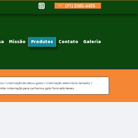
(71) 3385-4455
sa
Missão
Produtos
Contato
Galeria
ços
internação de cães e gatos
internação veterinária Salvador
ndar internação para cachorro e gato Tancredo Neves