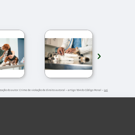
›
ização do autor. Crime de violação de direito autoral – artigo 184 do Código Penal –
Lei