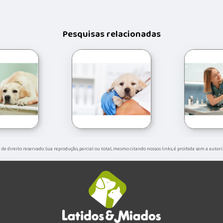
Pesquisas relacionadas
 é de direito reservado. Sua reprodução, parcial ou total, mesmo citando nossos links, é proibida sem a autor