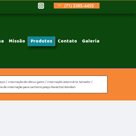
(71) 3385-4455
sa
Missão
Produtos
Contato
Galeria
iços
internação de cães e gatos
internação veterinária Salvador
ria de internação para cachorro preço Marechal Rondon