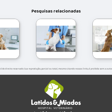
Pesquisas relacionadas
" é de direito reservado. Sua reprodução, parcial ou total, mesmo citando nossos links, é proibida sem a aut