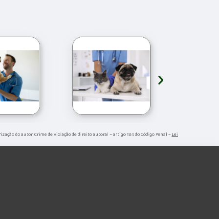
›
orização do autor. Crime de violação de direito autoral – artigo 184 do Código Penal –
Lei