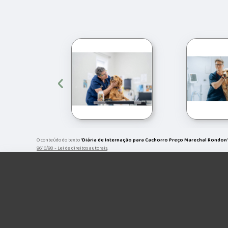
‹
O conteúdo do texto "
Diária de Internação para Cachorro Preço Marechal Rondon
9610/98 - Lei de direitos autorais
.