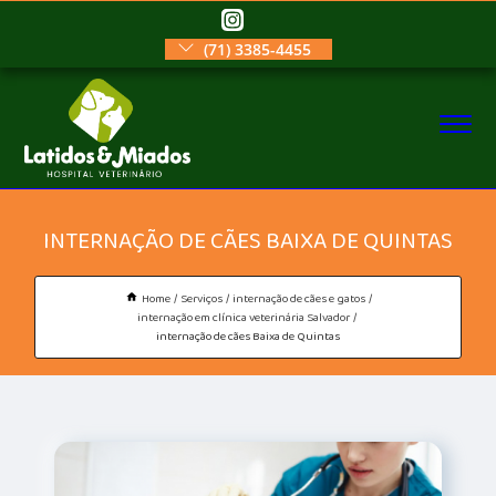
(71) 3385-4455
INTERNAÇÃO DE CÃES BAIXA DE QUINTAS
Home
Serviços
internação de cães e gatos
internação em clínica veterinária Salvador
internação de cães Baixa de Quintas