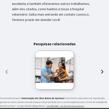
excelente, e também oferecemos outros trabalhamos,
além dos citados, como banhos e tosas e hospital
veterinário. Saiba mais entrando em contato conosco.
Teremos prazer em atender você!
Pesquisas relacionadas
‹
›
O conteúdo do texto "
Internação de Cães Baixa de Quintas
" é de direito reservado. Sua reprodução,
parcial ou total, mesmo citando nossos links, é proibida sem a autorização do autor. Crime de violação de
direito autoral – artigo 184 do Código Penal –
Lei 9610/98 - Lei de direitos autorais
.