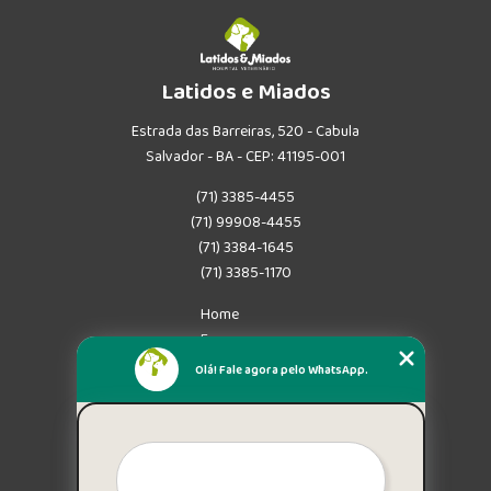
Latidos e Miados
Estrada das Barreiras, 520 - Cabula
Salvador - BA - CEP: 41195-001
(71) 3385-4455
(71) 99908-4455
(71) 3384-1645
(71) 3385-1170
Home
Empresa
Missão
Olá! Fale agora pelo WhatsApp.
Serviços
Contato
Mapa do site
Mais Serviços