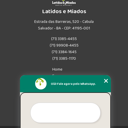
Latidos e Miados
Estrada das Barreiras, 520 - Cabula
Salvador - BA - CEP: 41195-001
(71) 3385-4455
(71) 99908-4455
(71) 3384-1645
(71) 3385-1170
Home
Empresa
Missão
Olá! Fale agora pelo WhatsApp.
Serviços
Contato
Mapa do site
Mais Serviços