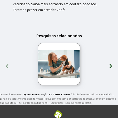
veterinário. Saiba mais entrando em contato conosco.
Teremos prazer em atender você!
Pesquisas relacionadas
‹
›
O conteúdo do texto "
Agendar Internação de Gatos Curuzu
" é de direito reservado. Sua reprodução,
parcial ou total, mesmo citando nossos links, é proibida sem a autorização do autor. Crime de violação de
direito autoral – artigo 184 do Código Penal –
Lei 9610/98 - Lei de direitos autorais
.