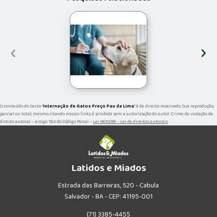
‹
›
O conteúdo do texto "
Internação de Gatos Preço Pau da Lima
" é de direito reservado. Sua reprodução,
parcial ou total, mesmo citando nossos links, é proibida sem a autorização do autor. Crime de violação de
direito autoral – artigo 184 do Código Penal –
Lei 9610/98 - Lei de direitos autorais
.
Latidos e Miados
Estrada das Barreiras, 520 - Cabula
Salvador - BA - CEP: 41195-001
(71) 3385-4455