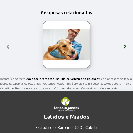
Pesquisas relacionadas
‹
›
O conteúdo do texto "
Agendar Internação em Clínica Veterinária Calabar
" é de direito reservado. Sua
reprodução, parcial ou total, mesmo citando nossos links, é proibida sem a autorização do autor. Crime de
violação de direito autoral – artigo 184 do Código Penal –
Lei 9610/98 - Lei de direitos autorais
.
Latidos e Miados
Estrada das Barreiras, 520 - Cabula