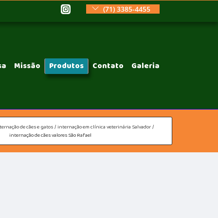
(71) 3385-4455
sa
Missão
Produtos
Contato
Galeria
ternação de cães e gatos
internação em clínica veterinária Salvador
internação de cães valores São Rafael