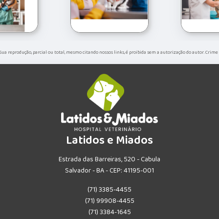
. Sua reprodução, parcial ou total, mesmo citando nossos links, é proibida sem a autorização do autor. Crime
Latidos e Miados
Estrada das Barreiras, 520 - Cabula
Salvador - BA - CEP: 41195-001
(71) 3385-4455
(71) 99908-4455
(71) 3384-1645