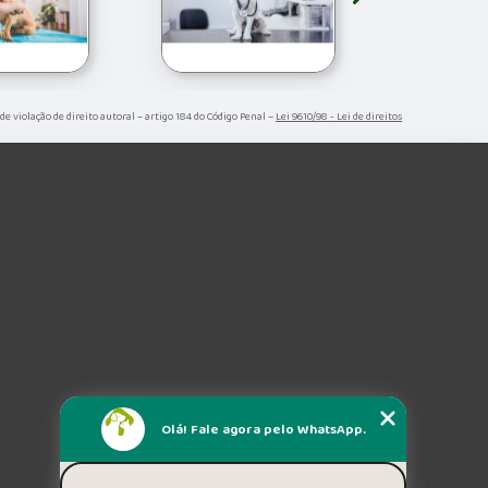
 de violação de direito autoral – artigo 184 do Código Penal –
Lei 9610/98 - Lei de direitos
Olá! Fale agora pelo WhatsApp.