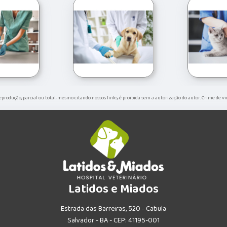
 reprodução, parcial ou total, mesmo citando nossos links, é proibida sem a autorização do autor. Crime de vi
Latidos e Miados
Estrada das Barreiras, 520 - Cabula
Salvador - BA - CEP: 41195-001