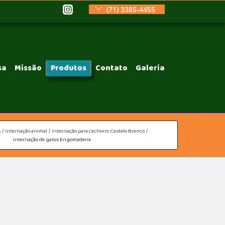
(71) 3385-4455
sa
Missão
Produtos
Contato
Galeria
s
internação animal
internação para cachorro Castelo Branco
internação de gatos Engomadeira