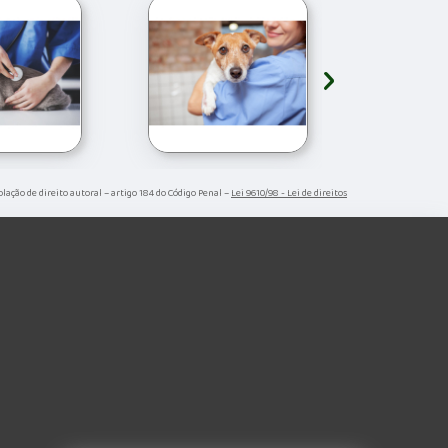
›
olação de direito autoral – artigo 184 do Código Penal –
Lei 9610/98 - Lei de direitos