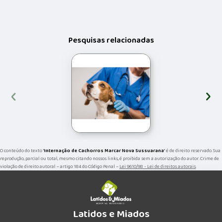
Pesquisas relacionadas
‹
›
O conteúdo do texto "
Internação de Cachorros Marcar Nova Sussuarana
" é de direito reservado. Sua
reprodução, parcial ou total, mesmo citando nossos links, é proibida sem a autorização do autor. Crime de
violação de direito autoral – artigo 184 do Código Penal –
Lei 9610/98 - Lei de direitos autorais
.
Latidos e Miados