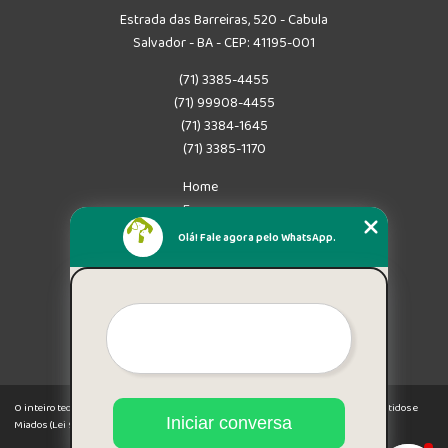
Estrada das Barreiras, 520 - Cabula
Salvador - BA - CEP: 41195-001
(71) 3385-4455
(71) 99908-4455
(71) 3384-1645
(71) 3385-1170
Home
Empresa
Missão
Olá! Fale agora pelo WhatsApp.
Serviços
Contato
Mapa do site
Mais Serviços
O inteiro teor deste site está sujeito à proteção de direitos autorais. Copyright© Latidos e
Iniciar conversa
Miados (Lei 9610 de 19/02/1998)