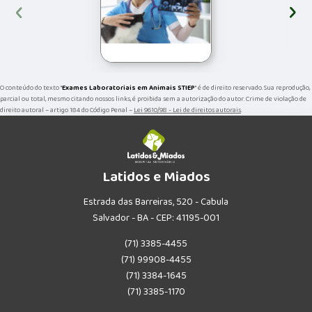
‹
›
O conteúdo do texto "
Exames Laboratoriais em Animais STIEP
" é de direito reservado. Sua reprodução,
parcial ou total, mesmo citando nossos links, é proibida sem a autorização do autor. Crime de violação de
direito autoral – artigo 184 do Código Penal –
Lei 9610/98 - Lei de direitos autorais
.
Latidos e Miados
Estrada das Barreiras, 520 - Cabula
Salvador - BA - CEP: 41195-001
(71) 3385-4455
(71) 99908-4455
(71) 3384-1645
(71) 3385-1170