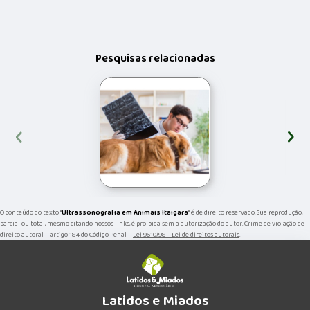
Pesquisas relacionadas
‹
›
O conteúdo do texto "
Ultrassonografia em Animais Itaigara
" é de direito reservado. Sua reprodução,
parcial ou total, mesmo citando nossos links, é proibida sem a autorização do autor. Crime de violação de
direito autoral – artigo 184 do Código Penal –
Lei 9610/98 - Lei de direitos autorais
.
Latidos e Miados