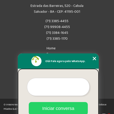
Estrada das Barreiras, 520 - Cabula
Salvador - BA - CEP: 41195-001
(71) 3385-4455
(71) 99908-4455
(71) 3384-1645
(71) 3385-1170
Home
Empresa
Missão
Olá! Fale agora pelo WhatsApp.
Serviços
Contato
Mapa do site
Mais Serviços
O inteiro teor deste site está sujeito à proteção de direitos autorais. Copyright© Latidos e
Iniciar conversa
Miados (Lei 9610 de 19/02/1998)