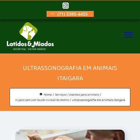
(71) 3385-4455
ULTRASSONOGRAFIA EM ANIMAIS
ITAIGARA
Home
Serviços
exames para animais
rx para pet com laudo Arraial do Retiro
ultrassonografia em animais Itaigara