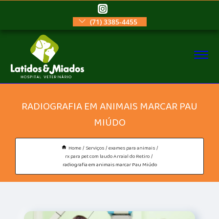
(71) 3385-4455
RADIOGRAFIA EM ANIMAIS MARCAR PAU
MIÚDO
Home
Serviços
exames para animais
rx para pet com laudo Arraial do Retiro
radiografia em animais marcar Pau Miúdo