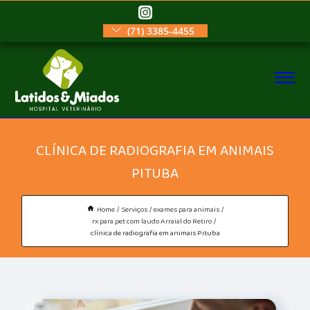
(71) 3385-4455
CLÍNICA DE RADIOGRAFIA EM ANIMAIS
PITUBA
Home
Serviços
exames para animais
rx para pet com laudo Arraial do Retiro
clínica de radiografia em animais Pituba