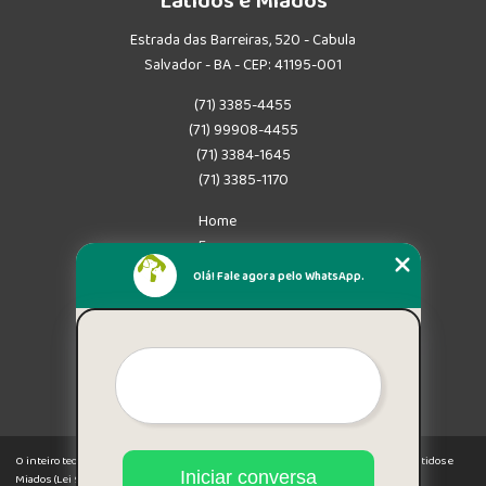
Latidos e Miados
Estrada das Barreiras, 520 - Cabula
Salvador - BA - CEP: 41195-001
(71) 3385-4455
(71) 99908-4455
(71) 3384-1645
(71) 3385-1170
Home
Empresa
Missão
Olá! Fale agora pelo WhatsApp.
Serviços
Contato
Mapa do site
Mais Serviços
O inteiro teor deste site está sujeito à proteção de direitos autorais. Copyright© Latidos e
Iniciar conversa
Miados (Lei 9610 de 19/02/1998)