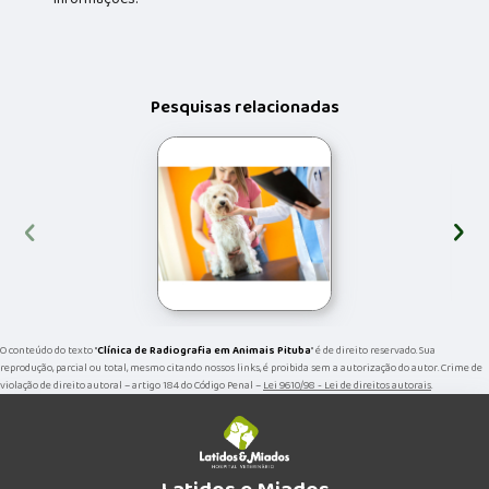
Pesquisas relacionadas
‹
›
O conteúdo do texto "
Clínica de Radiografia em Animais Pituba
" é de direito reservado. Sua
reprodução, parcial ou total, mesmo citando nossos links, é proibida sem a autorização do autor. Crime de
violação de direito autoral – artigo 184 do Código Penal –
Lei 9610/98 - Lei de direitos autorais
.