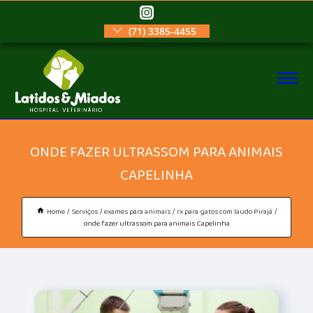
(71) 3385-4455
ONDE FAZER ULTRASSOM PARA ANIMAIS
CAPELINHA
Home
Serviços
exames para animais
rx para gatos com laudo Pirajá
onde fazer ultrassom para animais Capelinha