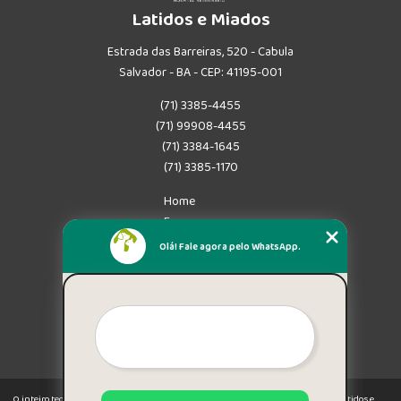
Latidos e Miados
Estrada das Barreiras, 520 - Cabula
Salvador - BA - CEP: 41195-001
(71) 3385-4455
(71) 99908-4455
(71) 3384-1645
(71) 3385-1170
Home
Empresa
Missão
Olá! Fale agora pelo WhatsApp.
Serviços
Contato
Mapa do site
Mais Serviços
O inteiro teor deste site está sujeito à proteção de direitos autorais. Copyright© Latidos e