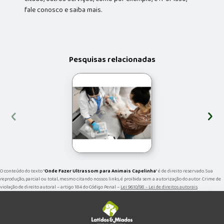
fale conosco e saiba mais.
Pesquisas relacionadas
‹
›
O conteúdo do texto "
Onde Fazer Ultrassom para Animais Capelinha
" é de direito reservado. Sua
reprodução, parcial ou total, mesmo citando nossos links, é proibida sem a autorização do autor. Crime de
violação de direito autoral – artigo 184 do Código Penal –
Lei 9610/98 - Lei de direitos autorais
.