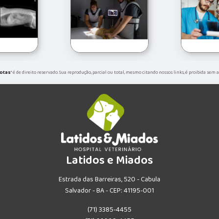
rotas
" é de direito reservado. Sua reprodução, parcial ou total, mesmo citando nossos links, é proibida sem 
Latidos e Miados
Estrada das Barreiras, 520 - Cabula
Salvador - BA - CEP: 41195-001
(71) 3385-4455