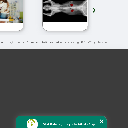
›
a autorização do autor. Crime de violação de direito autoral – artigo 184 do Código Penal –
Olá! Fale agora pelo WhatsApp.