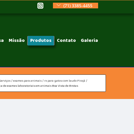
(71) 3385-4455
sa
Missão
Produtos
Contato
Galeria
Serviços
exames para animais
rx para gatos com laudo Pirajá
ca de exames laboratoriais em animais Boa Vista de Brotas