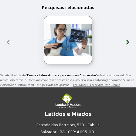
Pesquisas relacionadas
‹
›
O conteúdo do texto "
Exames Laboratoriais para Animais Dom Avelar
" é de direito reservado. Sua
reprodução, parcial ou total, mesmo citando nossos links, é proibida sem a autorização do autor. Crime de
violação de direito autoral – artigo 184 do Código Penal –
Lei 9610/98 - Lei de direitos autorais
.
Latidos e Miados
Estrada das Barreiras, 520 - Cabula
Salvador - BA - CEP: 41195-001