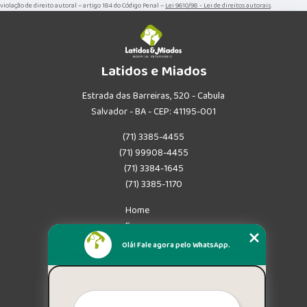
violação de direito autoral – artigo 184 do Código Penal –
Lei 9610/98 - Lei de direitos autorais
.
Latidos e Miados
Estrada das Barreiras, 520 - Cabula
Salvador - BA - CEP: 41195-001
(71) 3385-4455
(71) 99908-4455
(71) 3384-1645
(71) 3385-1170
Home
Empresa
Missão
Olá! Fale agora pelo WhatsApp.
Serviços
Contato
Mapa do site
Mais Serviços