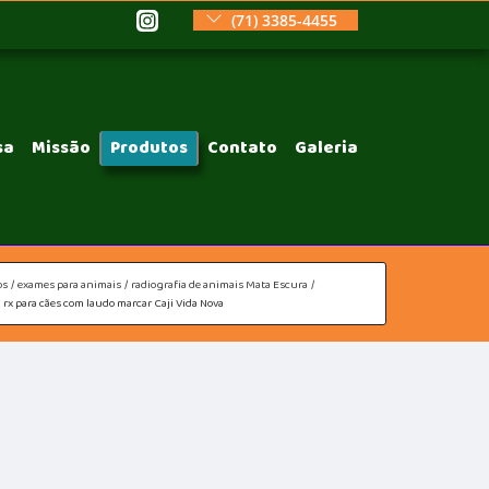
(71) 3385-4455
sa
Missão
Produtos
Contato
Galeria
os
exames para animais
radiografia de animais Mata Escura
rx para cães com laudo marcar Caji Vida Nova