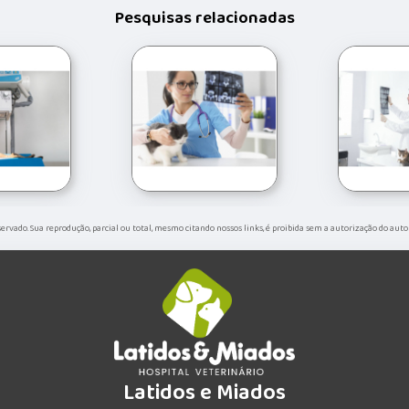
Pesquisas relacionadas
reservado. Sua reprodução, parcial ou total, mesmo citando nossos links, é proibida sem a autorização do auto
Latidos e Miados