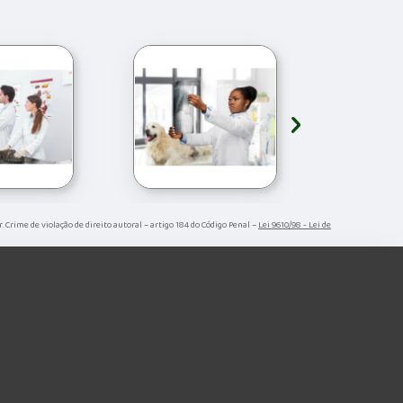
›
r. Crime de violação de direito autoral – artigo 184 do Código Penal –
Lei 9610/98 - Lei de