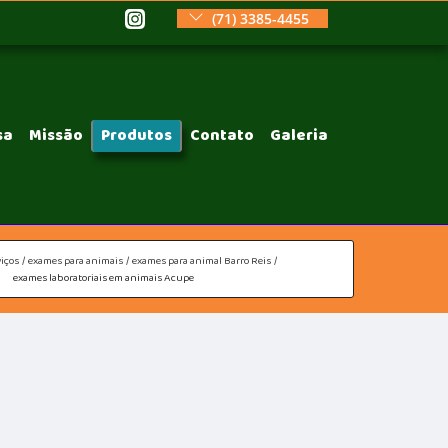
(71) 3385-4455
sa
Missão
Produtos
Contato
Galeria
iços
exames para animais
exames para animal Barro Reis
exames laboratoriais em animais Acupe