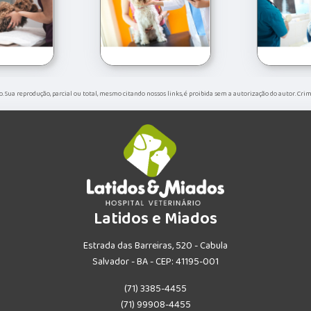
do. Sua reprodução, parcial ou total, mesmo citando nossos links, é proibida sem a autorização do autor. Cri
Latidos e Miados
Estrada das Barreiras, 520 - Cabula
Salvador - BA - CEP: 41195-001
(71) 3385-4455
(71) 99908-4455