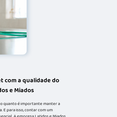
et com a qualidade do
idos e Miados
 o quanto é importante manter a
. E para isso, contar com um
ssencial. A empresa Latidos e Miados