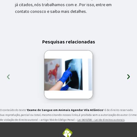
já citados, nós trabalhamos com e . Por isso, entre em
contato conosco e saiba mais detalhes.
Pesquisas relacionadas
‹
›
O conteúdo do texto "
Exame de Sangue em Animais Agendar Vila Atlântico
" é de direito reservado.
Sua reprodução, parcial ou total, mesmo citando nossos links, é proibida sem a autorização do autor. Crime
de violação de direito autoral – artigo 184 do Código Penal –
Lei 9610/98 - Lei de direitos autorais
.