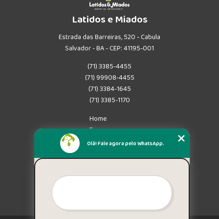
Latidos e Miados
Estrada das Barreiras, 520 - Cabula
Salvador - BA - CEP: 41195-001
(71) 3385-4455
(71) 99908-4455
(71) 3384-1645
(71) 3385-1170
Home
Empresa
Missão
Olá! Fale agora pelo WhatsApp.
Serviços
Contato
Mapa do site
Mais Serviços