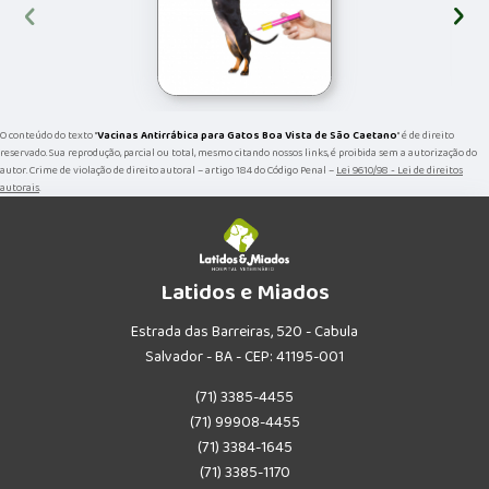
‹
›
O conteúdo do texto "
Vacinas Antirrábica para Gatos Boa Vista de São Caetano
" é de direito
reservado. Sua reprodução, parcial ou total, mesmo citando nossos links, é proibida sem a autorização do
autor. Crime de violação de direito autoral – artigo 184 do Código Penal –
Lei 9610/98 - Lei de direitos
autorais
.
Latidos e Miados
Estrada das Barreiras, 520 - Cabula
Salvador - BA - CEP: 41195-001
(71) 3385-4455
(71) 99908-4455
(71) 3384-1645
(71) 3385-1170