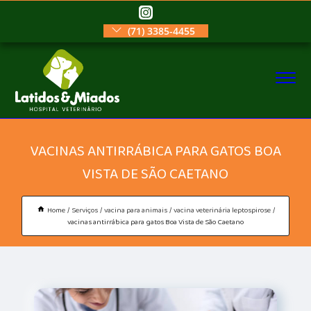
(71) 3385-4455
VACINAS ANTIRRÁBICA PARA GATOS BOA
VISTA DE SÃO CAETANO
Home
Serviços
vacina para animais
vacina veterinária leptospirose
vacinas antirrábica para gatos Boa Vista de São Caetano