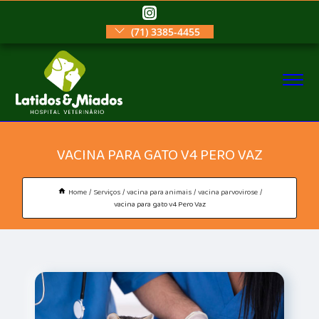
(71) 3385-4455
VACINA PARA GATO V4 PERO VAZ
Home
Serviços
vacina para animais
vacina parvovirose
vacina para gato v4 Pero Vaz