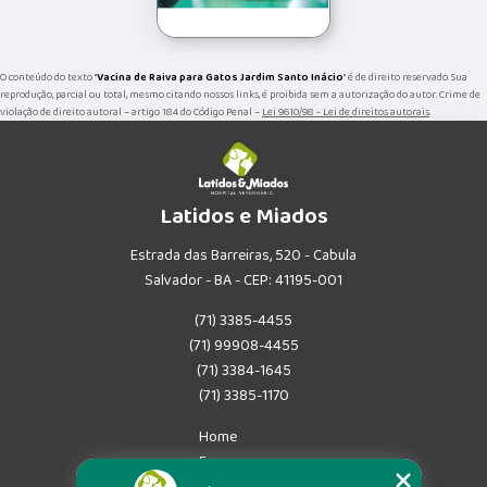
O conteúdo do texto "
Vacina de Raiva para Gatos Jardim Santo Inácio
" é de direito reservado. Sua
reprodução, parcial ou total, mesmo citando nossos links, é proibida sem a autorização do autor. Crime de
violação de direito autoral – artigo 184 do Código Penal –
Lei 9610/98 - Lei de direitos autorais
.
Latidos e Miados
Estrada das Barreiras, 520 - Cabula
Salvador - BA - CEP: 41195-001
(71) 3385-4455
(71) 99908-4455
(71) 3384-1645
(71) 3385-1170
Home
Empresa