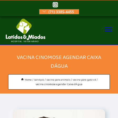
(71) 3385-4455
VACINA CINOMOSE AGENDAR CAIXA
DÁGUA
Home
Serviços
vacina para animais
vacina para gato v4
vacina cinomose agendar Caixa dÁgua