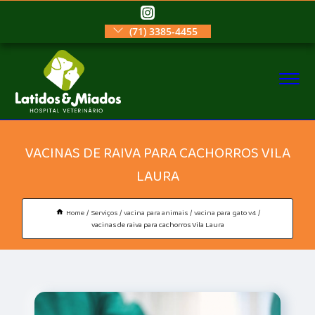
(71) 3385-4455
VACINAS DE RAIVA PARA CACHORROS VILA
LAURA
Home
Serviços
vacina para animais
vacina para gato v4
vacinas de raiva para cachorros Vila Laura