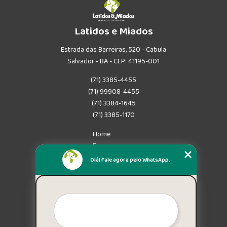
Latidos e Miados
Estrada das Barreiras, 520 - Cabula
Salvador - BA - CEP: 41195-001
(71) 3385-4455
(71) 99908-4455
(71) 3384-1645
(71) 3385-1170
Home
Empresa
Missão
Olá! Fale agora pelo WhatsApp.
Serviços
Contato
Mapa do site
Mais Serviços