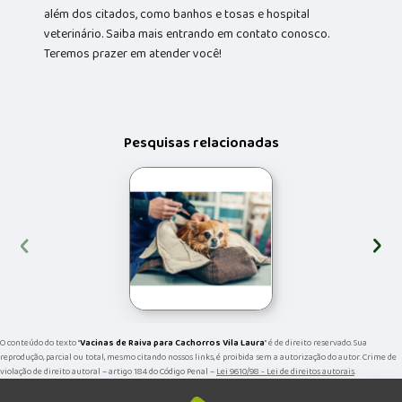
além dos citados, como banhos e tosas e hospital
veterinário. Saiba mais entrando em contato conosco.
Teremos prazer em atender você!
Pesquisas relacionadas
‹
›
O conteúdo do texto "
Vacinas de Raiva para Cachorros Vila Laura
" é de direito reservado. Sua
reprodução, parcial ou total, mesmo citando nossos links, é proibida sem a autorização do autor. Crime de
violação de direito autoral – artigo 184 do Código Penal –
Lei 9610/98 - Lei de direitos autorais
.