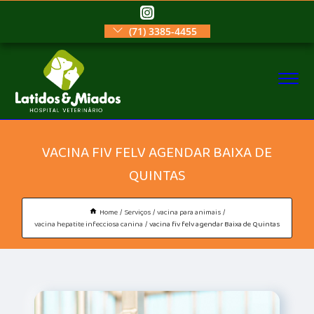
(71) 3385-4455
VACINA FIV FELV AGENDAR BAIXA DE
QUINTAS
Home
Serviços
vacina para animais
vacina hepatite infecciosa canina
vacina fiv felv agendar Baixa de Quintas