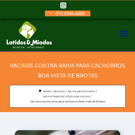
(71) 3385-4455
VACINAS CONTRA RAIVA PARA CACHORROS
BOA VISTA DE BROTAS
Home
Serviços
vacina para animais
vacina hepatite infecciosa canina
vacinas contra raiva para cachorros Boa Vista de Brotas