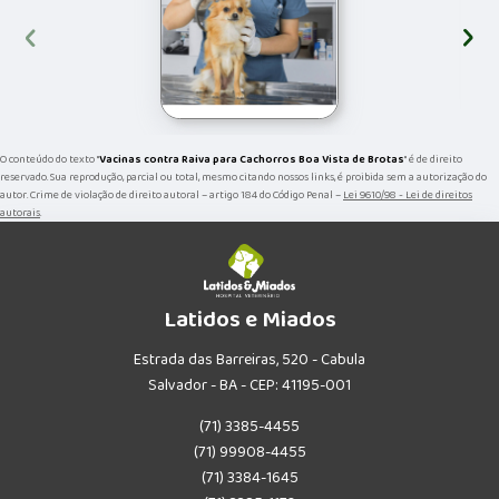
‹
›
O conteúdo do texto "
Vacinas contra Raiva para Cachorros Boa Vista de Brotas
" é de direito
reservado. Sua reprodução, parcial ou total, mesmo citando nossos links, é proibida sem a autorização do
autor. Crime de violação de direito autoral – artigo 184 do Código Penal –
Lei 9610/98 - Lei de direitos
autorais
.
Latidos e Miados
Estrada das Barreiras, 520 - Cabula
Salvador - BA - CEP: 41195-001
(71) 3385-4455
(71) 99908-4455
(71) 3384-1645