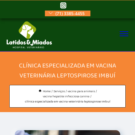
(71) 3385-4455
CLÍNICA ESPECIALIZADA EM VACINA
VETERINÁRIA LEPTOSPIROSE IMBUÍ
Home
Serviços
vacina para animais
vacina hepatite infecciosa canina
clínica especializada em vacina veterinária leptospirose Imbuí